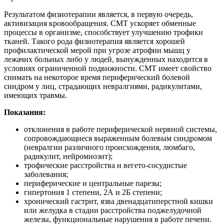
Результатом физиотерапии является, в первую очередь,
активизация кровообращения. СМТ ускоряет обменные
процессы в организме, способствует улучшению трофики
тканей. Такого рода физиотерапия является хорошей
профилактической мерой при угрозе атрофии мышц у
лежачих больных либо у людей, вынужденных находится в
условиях ограниченной подвижности. СМТ имеет свойство
снимать на некоторое время периферический болевой
синдром у лиц, страдающих невралгиями, радикулитами,
имеющих травмы.
Показания:
отклонения в работе периферической нервной системы,
сопровождающиеся выраженным болевым синдромом
(невралгии различного происхождения, люмбаго,
радикулит, нейромиозит);
трофические расстройства и вегето-сосудистые
заболевания;
периферические и центральные парезы;
гипертония 1 степени, 2А и 2Б степени;
хронический гастрит, язва двенадцатиперстной кишки
или желудка в стадии расстройства поджелудочной
железы, функциональные нарушения в работе печени.